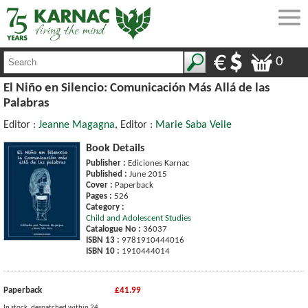
0
El Niño en Silencio: Comunicación Más Allá de las
Palabras
Editor :
Jeanne Magagna
, Editor :
Marie Saba Veile
Book Details
Publisher :
Ediciones Karnac
Published :
June 2015
Cover :
Paperback
Pages :
526
Category :
Child and Adolescent Studies
Catalogue No :
36037
ISBN 13 :
9781910444016
ISBN 10 :
1910444014
Paperback
£41.99
In stock, despatched within 24