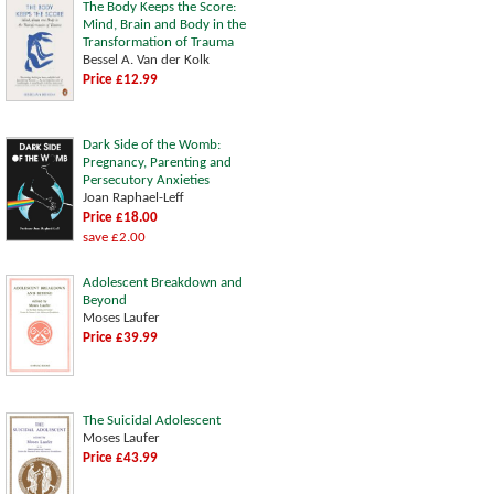
The Body Keeps the Score:
Mind, Brain and Body in the
Transformation of Trauma
Bessel A. Van der Kolk
Price £12.99
Dark Side of the Womb:
Pregnancy, Parenting and
Persecutory Anxieties
Joan Raphael-Leff
Price £18.00
save £2.00
Adolescent Breakdown and
Beyond
Moses Laufer
Price £39.99
The Suicidal Adolescent
Moses Laufer
Price £43.99