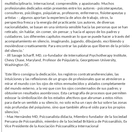
multidisciplinario, internacional, comprensible, y apasionado. Muchos
profesionales dedicados están presentes entre los autores - psicoterapeutas,
consultores, psicólogos, psiquiatras, profesores, enfermeros, fisioterapeutas y
artistas - ; algunos aportan la experiencia de años de trabajo, otros, la
perspectiva fresca y la energía del practicante. Los autores, de diversas
nacionalidades, se basan en una sintonía sensible hacia las personas que se han
retirado, sin hablar, sin comer, sin pensar; y hacia el apoyo de los padres y
cuidadores. Los diferentes capítulos muestran lo que se puede hacer a través del
acompañamiento en silencio, imaginando, jugando, dibujando, escribiendo y
moviéndose creativamente. Para encontrar las palabras que liberen de la prisión
del silencio.'
- Jill Savage Scharff, MD, co-fundador de International Psychotherapy Institute,
Chevy Chase, Maryland, Profesor de Psiquiatría, Georgetown University,
Washington DC.
'Este libro consigna la dedicación, los registros contratransferenciales, las
intuiciones y las reflexiones de un grupo de profesionales que se atrevieron a
mirar el mundo con los ojos de niños enmudecidos y aislados completamente
del mundo externo, a la vez que con los ojos consternados de sus padres; y
obtuvieron resultados asombrosos. Esta cartografía de procesos que permiten
esbozar la simbolización de los estados afectivos que abruman a estos niños
para darle un sentido a su silencio, no solo echa un rayo de luz sobre las zonas
más profundas del psiquismo, sino que también afina el oído para los propios
silencios.'
- Max Hernández MD, Psicoanalista didacta, Miembro fundador de la Sociedad
Peruana de Psicoanálisis, miembro de la Sociedad Británica de Psicoanálisis, Ex
Vice Presidente de la Asociación Psicoanalítica Internacional