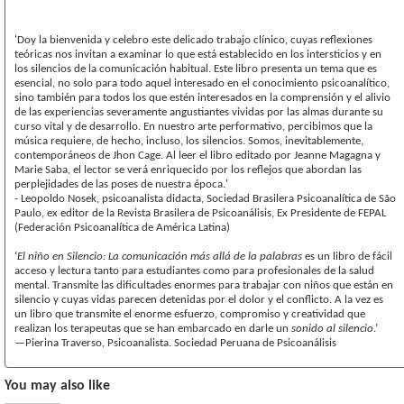
'Doy la bienvenida y celebro este delicado trabajo clínico, cuyas reflexiones
teóricas nos invitan a examinar lo que está establecido en los intersticios y en
los silencios de la comunicación habitual. Este libro presenta un tema que es
esencial, no solo para todo aquel interesado en el conocimiento psicoanalítico,
sino también para todos los que estén interesados en la comprensión y el alivio
de las experiencias severamente angustiantes vividas por las almas durante su
curso vital y de desarrollo. En nuestro arte performativo, percibimos que la
música requiere, de hecho, incluso, los silencios. Somos, inevitablemente,
contemporáneos de Jhon Cage. Al leer el libro editado por Jeanne Magagna y
Marie Saba, el lector se verá enriquecido por los reflejos que abordan las
perplejidades de las poses de nuestra época.'
- Leopoldo Nosek, psicoanalista didacta, Sociedad Brasilera Psicoanalítica de São
Paulo, ex editor de la Revista Brasilera de Psicoanálisis, Ex Presidente de FEPAL
(Federación Psicoanalítica de América Latina)
‘
El niño en Silencio: La comunicación más allá de la palabras
es un libro de fácil
acceso y lectura tanto para estudiantes como para profesionales de la salud
mental. Transmite las dificultades enormes para trabajar con niños que están en
silencio y cuyas vidas parecen detenidas por el dolor y el conflicto. A la vez es
un libro que transmite el enorme esfuerzo, compromiso y creatividad que
realizan los terapeutas que se han embarcado en darle un
sonido al silencio
.’
—Pierina Traverso, Psicoanalista. Sociedad Peruana de Psicoanálisis
You may also like